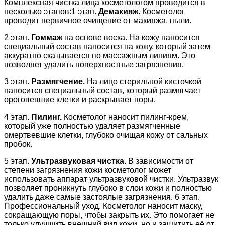
Комплексная чистка лица косметологом проводится в
несколько этапов:1 этап.
Демакияж.
Косметолог
проводит первичное очищение от макияжа, пыли.
2 этап.
Гоммаж
на основе воска. На кожу наносится
специальный состав наносится на кожу, который затем
аккуратно скатывается по массажным линиям. Это
позволяет удалить поверхностные загрязнения.
3 этап.
Размягчение.
На лицо стерильной кисточкой
наносится специальный состав, который размягчает
ороговевшие клетки и раскрывает поры.
4 этап.
Пилинг.
Косметолог наносит пилинг-крем,
который уже полностью удаляет размягченные
омертвевшие клетки, глубоко очищая кожу от сальных
пробок.
5 этап.
У
льтразвуковая чистка.
В зависимости от
степени загрязнения кожи косметолог может
использовать аппарат ультразвуковой чистки. Ультразвук
позволяет проникнуть глубоко в слои кожи и полностью
удалить даже самые застоялые загрязнения. 6 этап.
Профессиональный уход. Косметолог наносит маску,
сокращающую поры, чтобы закрыть их. Это помогает не
только улучшить внешний вид кожи, но и защитить её от