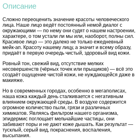
Описание
Сложно переоценить значение красоты человеческого
лица. Наше лицо ведёт постоянный немой диалог с
окружающими — по нему они судят о нашем настроении,
характере, о том устали ли мы или, наоборот, полны сил.
Красивое лицо — это далеко не только ежедневный
мейк-ап. Красоту нашему лицу, а значит и всему образу,
придаёт в первую очередь чистый, здоровый вид кожи.
Ровный тон, свежий вид, отсутствие мелких
несовершенств (чёрных точек или прыщиков) — всё это
создаёт ощущение чистой кожи, не нуждающейся даже в
макияже.
Но в современных городах, особенно в мегаполисах,
наша кожа каждый день сталкивается с негативным
влиянием окружающей среды. В воздухе содержится
огромное количество пыли, грязи и различных
химикатов. Являясь фильтром нашего организма,
эпидермис поглощает мельчайшие частицы, они
забивают поры и не дают коже дышать. Как результат —
тусклый, серый вид, покраснения, воспаления,
высыпания.