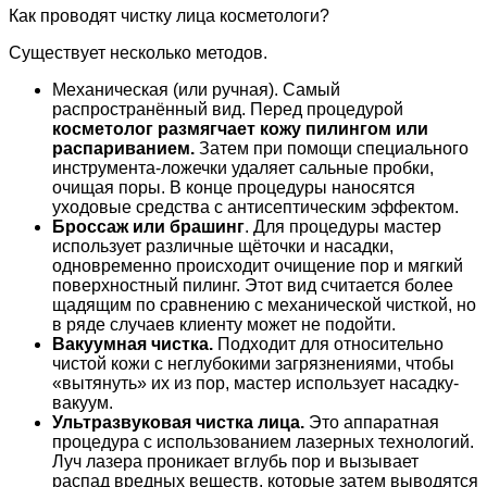
Как проводят чистку лица косметологи?
Существует несколько методов.
Механическая (или ручная). Самый
распространённый вид. Перед процедурой
косметолог размягчает кожу пилингом или
распариванием.
Затем при помощи специального
инструмента-ложечки удаляет сальные пробки,
очищая поры. В конце процедуры наносятся
уходовые средства с антисептическим эффектом.
Броссаж или брашинг
. Для процедуры мастер
использует различные щёточки и насадки,
одновременно происходит очищение пор и мягкий
поверхностный пилинг. Этот вид считается более
щадящим по сравнению с механической чисткой, но
в ряде случаев клиенту может не подойти.
Вакуумная чистка.
Подходит для относительно
чистой кожи с неглубокими загрязнениями, чтобы
«вытянуть» их из пор, мастер использует насадку-
вакуум.
Ультразвуковая чистка лица.
Это аппаратная
процедура с использованием лазерных технологий.
Луч лазера проникает вглубь пор и вызывает
распад вредных веществ, которые затем выводятся